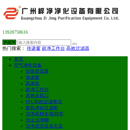
13928758616
热门搜索：
传递窗
超净工作台
高效过滤器
首页
空气净化设备
百级层流罩
传递窗
风淋室
超净工作台
高效送风口
FFU风机过滤单元
新风净化过滤柜
洁净采样车|取样车
无尘洁净棚
洁净层流送风天花