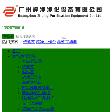
13928758616
热门搜索：
传递窗
超净工作台
高效过滤器
首页
空气净化设备
百级层流罩
传递窗
风淋室
超净工作台
高效送风口
FFU风机过滤单元
新风净化过滤柜
洁净采样车|取样车
无尘洁净棚
洁净层流送风天花