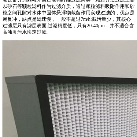
以砂石等颗粒滤料作为过滤介质，通过颗粒滤料吸附作用和砂
粒之间孔隙对水体中固体悬浮物截留作用实现过滤的，优点是
易反冲，缺点是滤速慢，一般不超过7m/h;截污量少，其核心
过滤层只有滤层表面;过滤精度低，只有20-40μm，并不适合含
高浊度污水快速过滤。