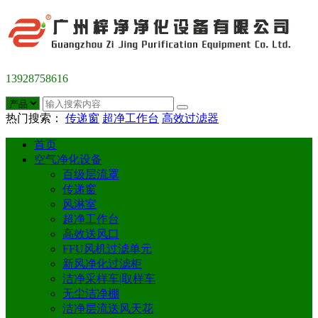
13928758616
热门搜索：
传递窗
超净工作台
高效过滤器
首页
空气净化设备
百级层流罩
传递窗
风淋室
超净工作台
高效送风口
FFU风机过滤单元
新风净化过滤柜
洁净采样车|取样车
无尘洁净棚
洁净层流送风天花