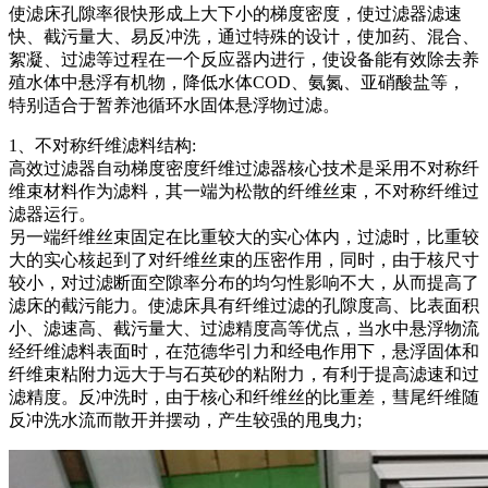
使滤床孔隙率很快形成上大下小的梯度密度，使过滤器滤速
快、截污量大、易反冲洗，通过特殊的设计，使加药、混合、
絮凝、过滤等过程在一个反应器内进行，使设备能有效除去养
殖水体中悬浮有机物，降低水体COD、氨氮、亚硝酸盐等，
特别适合于暂养池循环水固体悬浮物过滤。
1、不对称纤维滤料结构:
高效过滤器自动梯度密度纤维过滤器核心技术是采用不对称纤
维束材料作为滤料，其一端为松散的纤维丝束，不对称纤维过
滤器运行。
另一端纤维丝束固定在比重较大的实心体内，过滤时，比重较
大的实心核起到了对纤维丝束的压密作用，同时，由于核尺寸
较小，对过滤断面空隙率分布的均匀性影响不大，从而提高了
滤床的截污能力。使滤床具有纤维过滤的孔隙度高、比表面积
小、滤速高、截污量大、过滤精度高等优点，当水中悬浮物流
经纤维滤料表面时，在范德华引力和经电作用下，悬浮固体和
纤维束粘附力远大于与石英砂的粘附力，有利于提高滤速和过
滤精度。反冲洗时，由于核心和纤维丝的比重差，彗尾纤维随
反冲洗水流而散开并摆动，产生较强的甩曳力;