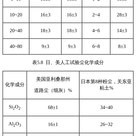
10~20
16±3
16±3
2~4
28±3
20~40
18±3
18±3
4~6
14±3
40~80
9±3
9±3
6~8
8±3
表5.8 日、美人工试验尘化学成分
美国亚利桑那州
日本第8种粉尘，关东亚
化学成分
粘土%
道路尘（细灰）%
Si
O
68±1
34~40
2
2
Al
O
16±1
26~32
2
3