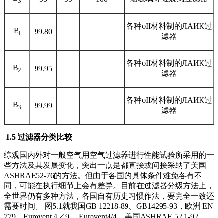
3
各种φII材料制的ЛАИК过
B
99.80
l
滤器
各种φII材料制的ЛАИК过
B
99.95
2
滤器
各种φII材料制的ЛАИК过
B
99.99
3
滤器
1.
5
过滤器分类比较
综观国内外对一般空气用空气过滤器进行性能试验所采用的一
些方法及其发展变化，突出一点是都直接或间接采纳了美国
ASHRAE52-76的方法。但由于各国的具体条件难免各有不
同，可能在执行细节上会有差异。目前在过滤器分级方法上，
全世界仍有多种方法，各国自有历史习惯作法，要完全一致还
需要时间。 图5.1就我国GB 12218-89、GB14295-93，欧洲 EN
779、Eurovent 4／9、 Eurovent4/4，美国ASHRAE 52.1-92、