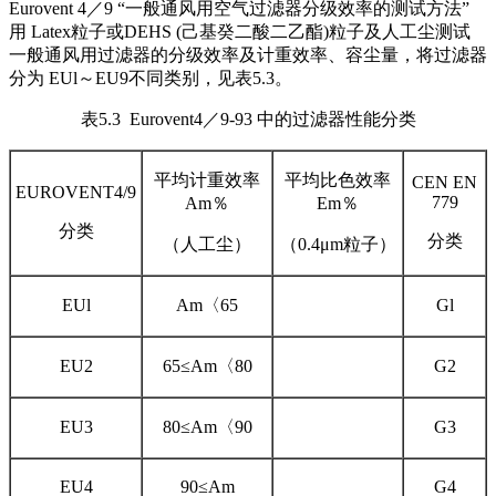
Eurovent 4／9 “一般通风用空气过滤器分级效率的测试方法”
用 Latex粒子或DEHS (己基癸二酸二乙酯)粒子及人工尘测试
一般通风用过滤器的分级效率及计重效率、容尘量，将过滤器
分为 EUl～EU9不同类别，见表5.3。
表5.3 Eurovent4／9-93 中的过滤器性能分类
平均计重效率
平均比色效率
CEN EN
EUROVENT4/9
779
Am％
Em％
分类
分类
（人工尘）
（0.4μm粒子）
EUl
Am〈65
Gl
EU2
65≤Am〈80
G2
EU3
80≤Am〈90
G3
EU4
90≤Am
G4