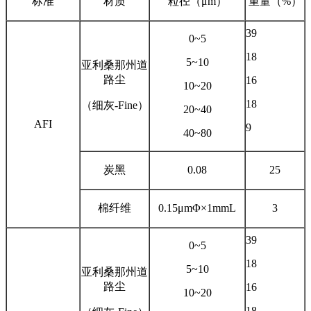
标准
材质
粒径（μm）
重量（%）
39
0~5
18
5~10
亚利桑那州道
路尘
16
10~20
18
（细灰-Fine）
20~40
AFI
9
40~80
炭黑
0.08
25
棉纤维
0.15μmΦ×1mmL
3
39
0~5
18
5~10
亚利桑那州道
路尘
16
10~20
18