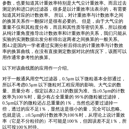
参数，也要知道其计重效率特别是大气尘计重效率。而且过去
测定的和进口的过滤器，很多是以计重效率法表示的，有需要
知道其对应的计数效率。 所以，对计重效率与计数效率之间
的换算关系作一翻探讨是很有必要的。 但是，由于大气尘的
重量不仅和其粒度分布，而且和其性质等密切关系，所以很难
从纯计重角度推导出计数效率和计重效率的关系，我们只能从
实验的实测数据出发分析得出这两者之间换算的一般关系。
图4.2是国内一学者通过实测分析后得出的计重效率与计数效
率的换算曲线，在没有直接测定数据对比的情况下，该图可以
用作通常参考性的换算。
以下对该曲线图的应用作一介绍。
对于一般通风用空气过滤器，0.5μm 以下微粒基本全部通过，
所以不考虑0.5μm 以下微粒对工程应用的影响。大气尘的数
量、质量分布，假定以表2.2.11的数据为准。当≥0.5μm的计数
效率为100％时，最少有占全重量的 99％的微粒被过滤掉，
0.5μm以下的微粒还占总重量的 l％，当然也还要过滤掉一
些，透过的应不足1％，显然这是很小的量，完全可以忽略。
也就是说，≥0.5μm的计数效率为100％时，从理论上说计重效
率（它是不分粒径的）不可能是100％，但因误差不足1％，所
以可按100％对待。