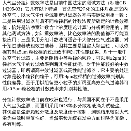
大气尘分组计数效率法是目前中国法定的测试方法（标准GB
14295-93）它具有以下特点，首先空气净化的主体对象是室内
外空气，以大气尘作尘源测定过滤器效率与实际应用相一致；
二是采用过滤器前后不同粒径档的计数浓度所确定的计数效率
值，恰好是洁净室计数含尘浓度理论计算与分析所需用的，而
其他测试方法，如计重效率法、比色效率法的测值都不可能直
接应用；三是采用分组计数法可适合于大部分空气过滤器。对
于预过滤器或粗效过滤器，因其主要是阻留大颗尘粒，可以依
据其对≥5μm 粒径档的过滤效率判别其性能优劣。对于一般中
效空气过滤器，主要是阻留中等粒径的颗粒，可以用≥2μm 粒
径档大气尘的过滤效率判断其性能优劣。对于性能较好的中效
过滤器，即所谓高中效过滤器或高性能过滤器，它主要的处理
对象是较小粒径的粒子，可用≥lμm粒径档的过滤效率判别其
性能差异。至于用以阻留更小粒子的所谓亚高效空气过滤器可
用≥0.5μm粒径档的计数效率来判别其性能。
分组计数效率法目前在欧洲也通行，与我国不同在于不是采用
大气尘为尘源，而通用采用DOS等多分散相液滴为试验尘。
其优点是尘源颗粒分散度及浓度便于控制，测试结果较以大气
尘为尘源时重复性好。当然实验系统在发尘方面也略为复杂，
各有利弊。