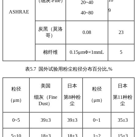
（细灰-Fine）
20~40
9
ASHRAE
40~80
炭黑（莫洛
0.08
23
哥）
棉纤维
0.15μmΦ×1mmL
5
表5.7 国外试验用粉尘粒径分布百分比,%
美国
日本
日本
粒径
粒径
细灰（Fine
第8种粉
第11种粉
（μm）
（μm）
Dust）
尘
尘
0~5
39±3
39±3
0~1
35±3
5~10
18±3
18±3
1~2
15±3