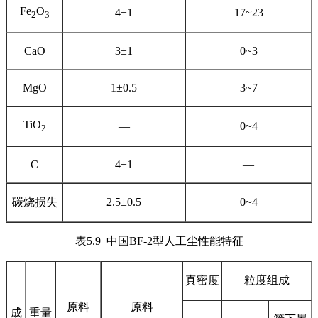
Fe
O
4±1
17~23
2
3
CaO
3±1
0~3
MgO
1±0.5
3~7
TiO
—
0~4
2
C
4±1
—
碳烧损失
2.5±0.5
0~4
表5.9 中国BF-2型人工尘性能特征
真密度
粒度组成
原料
原料
成
重量