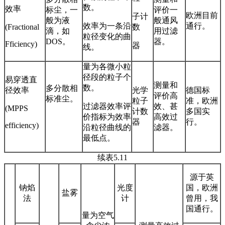
数。
效率
标尘，一
评价一
欧洲目前
子计
般为液
般通风
效率为一条沿
通行。
(Fractional
数
滴，如
用过滤
粒径变化的曲
DOS。
器。
Fficiency)
器
线。
量为各微小粒
径段的粒子个
易穿透直
测量和
数。
多分散相
径效率
光学
德国标
评价高
标准尘。
粒子
准，欧洲
过滤器效率评
效、甚
(MPPS
计数
多国实
价指标为效率
高效过
器
行。
efficiency)
沿粒径曲线的
滤器。
最低点。
续表5.11
源于英
钠焰
光度
国，欧洲
盐雾
法
计
曾用，我
国通行。
量为空气