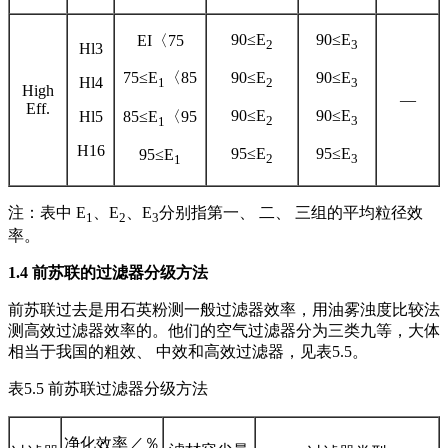
90≤E
90≤E
EI〈75
2
3
Hl3
75≤E
〈85
90≤E
90≤E
Hl4
1
2
3
High
—
Eff.
90≤E
90≤E
Hl5
85≤E
〈95
2
3
1
H16
95≤E
95≤E
95≤E
2
3
1
注：表中 E
、E
、E
分别指第一、 二、 三组的平均粒径效
1
2
3
率。
1.
4
前苏联的过滤器分级方法
前苏联过去是用石英粉测一般过滤器效率，用油雾浊度比较法
测高效过滤器效率的。他们的空气过滤器分为三类九等，大体
相当于我国的粗效、 中效和高效过滤器，见表5.5。
表5.5 前苏联过滤器分级方法
净化效率／％