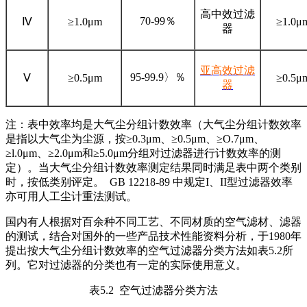
高中效过滤
70-99％
Ⅳ
≥1.0μm
≥1.0μ
器
亚高效过滤
95-99.9〉％
Ⅴ
≥0.5μm
≥0.5μ
器
注：表中效率均是大气尘分组计数效率（大气尘分组计数效率
是指以大气尘为尘源，按≥0.3μm、≥0.5μm、≥O.7μm、
≥l.0μm、≥2.0μm和≥5.0μm分组对过滤器进行计数效率的测
定）。当大气尘分组计数效率测定结果同时满足表中两个类别
时，按低类别评定。 GB 12218-89 中规定I、II型过滤器效率
亦可用人工尘计重法测试。
国内有人根据对百余种不同工艺、不同材质的空气滤材、滤器
的测试，结合对国外的一些产品技术性能资料分析，于1980年
提出按大气尘分组计数效率的空气过滤器分类方法如表5.2所
列。它对过滤器的分类也有一定的实际使用意义。
表5.2 空气过滤器分类方法