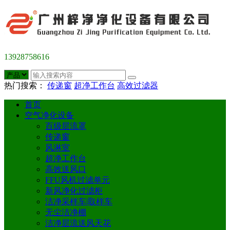
13928758616
热门搜索：
传递窗
超净工作台
高效过滤器
首页
空气净化设备
百级层流罩
传递窗
风淋室
超净工作台
高效送风口
FFU风机过滤单元
新风净化过滤柜
洁净采样车|取样车
无尘洁净棚
洁净层流送风天花