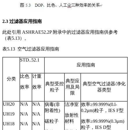
2.
3
过滤器应用指南
此处引用 ASHRAE52.2P 附录中的过滤器应用指南供参考
（表5.13）。
表5.13 空气过滤器应用指南
STD..52.1
应用指南
比色
计重
分类
典型应
典型受控
典型空气过滤器/净化
效率
效率
用及局
粒子
器类型
限
UH20
N/A
N/A
病毒(非
洁净室
效率≥99.999%(0.l-
附着性)
0.2μm)粒子，IES F型
UH19
N/A
N/A
放射性
碳粒子
材料
效率≥99.999%(0.3μm)
UH18
N/A
N/A
粒子，IES D型