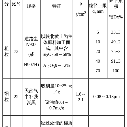
筛下累
ρ
分
比％
粒径上限
规格
特征
积
d
mm
2
x
g/cm
铝Dx%
5
33±3
以陕北黄土为主
道路尘
10
49±2
体原料加工而
N907
粗
成。其中含
72
20
75±3
粒
(或
Si
O
58～68%
2
2
40
91±3
N907H)
Al
O
9～12%
2
3
70
100
吸碘量10~25mg
天然气
／g
细
1.8～
25
半补强
0.08～0.13μm
粒
2.1
吸油值0.4～
炭黑
0.7mg/g
经过处理的棉质