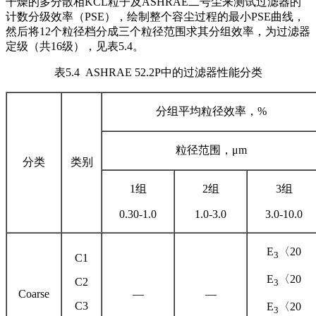
干燥的多分散相KCL粒子及ASHRAE二号尘来测试过滤器的
计数分级效率（PSE），绘制整个容尘过程的最小PSE曲线，
然后将12个粒径档分成三个粒径范围求其分组效率，为过滤器
定级（共16级），见表5.4。
表5.4 ASHRAE 52.2P中的过滤器性能分类
分组平均粒径效率，%
粒径范围，μm
分类
类别
1组
2组
3组
0.30-1.0
1.0-3.0
3.0-10.0
E
〈20
3
C1
E
〈20
C2
3
Coarse
—
—
C3
E
〈20
3