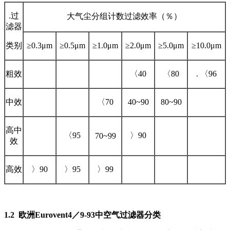
.过
大气尘分组计数过滤效率（％）
滤器
类别
≥0.3μm
≥0.5μm
≥1.0μm
≥2.0μm
≥5.0μm
≥10.0μm
粗效
〈40
〈80
. 〈96
中效
〈70
40~90
80~90
高中
〈95
〉90
70~99
效
高效
〉90
〉95
〉99
1.
2
欧洲
Eurovent4
／
9-93
中空气过滤器分类