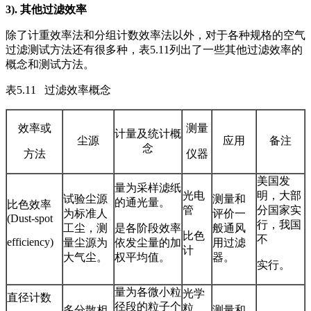
3).
其他过滤效率
除了计重效率法和分组计数效率法以外，对于各种规格的空气
过滤测试方法还有很多种，表5.11列出了一些其他过滤效率的
概念和测试方法。
表5.11 过滤效率概念
效率或
测量
计量及统计概
尘源
应用
备注
念
方法
仪器
美国发
量为采样滤纸
光电
明，大部
试验尘源
测量和
的通光量。
比色效率
管
分国家实
为标准人
评价一
(Dust-spot
行，我国
工尘，测
是各阶段效率
般通风
比色
不
efficiency)
量尘源为
依发尘量的加
用过滤
计
大气尘。
权平均值。
器。
实行。
量为各微小粒
光学
直径计数
径段的粒子个
粒
多分散相
测量和