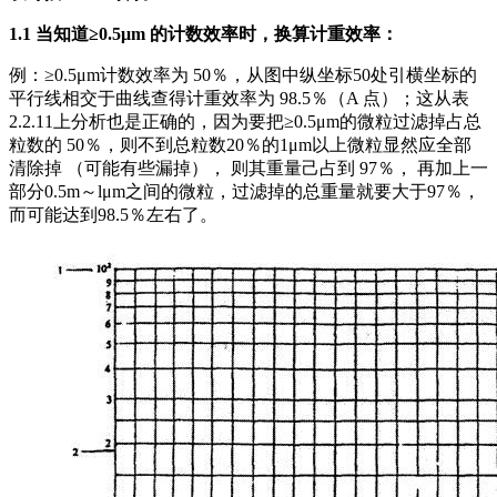
1.1
当知道≥
0.5
μ
m
的计数效率时，换算计重效率：
例：≥0.5μm计数效率为 50％，从图中纵坐标50处引横坐标的
平行线相交于曲线查得计重效率为 98.5％（A 点）；这从表
2.2.11上分析也是正确的，因为要把≥0.5μm的微粒过滤掉占总
粒数的 50％，则不到总粒数20％的1μm以上微粒显然应全部
清除掉 （可能有些漏掉）， 则其重量己占到 97％， 再加上一
部分0.5m～lμm之间的微粒，过滤掉的总重量就要大于97％，
而可能达到98.5％左右了。