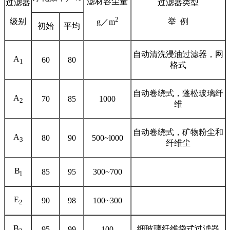
滤材容尘量
过滤器
过滤器类型
2
级别
举 例
g／m
初始
平均
自动清洗浸油过滤器，网
A
60
80
1
格式
自动卷绕式，蓬松玻璃纤
A
70
85
1000
2
维
自动卷绕式，矿物粉尘和
A
80
90
500~l000
3
纤维尘
B
85
95
300~700
l
E
90
98
100~300
2
B
细玻璃纤维袋式过滤器
95
99
100