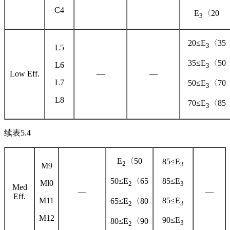
C4
E
〈20
3
20≤E
〈35
3
L5
35≤E
〈50
L6
3
Low Eff.
—
—
L7
50≤E
〈70
3
L8
70≤E
〈85
3
续表5.4
E
〈50
85≤E
2
3
M9
50≤E
〈65
85≤E
Ml0
2
3
Med
—
—
Eff.
M11
85≤E
65≤E
〈80
3
2
M12
90≤E
80≤E
〈90
3
2