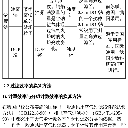
含尘浓
测量高效过
度。钠焰
滤器。
前苏联、
油雾
某类
浊度
油雾
法测量的
0.3μmDOP法
德国、我
浓
法
雾状
计
量是含钠
的一个变种
国采用。
度
单分
盐气体通
0.1μmDOP法
法
散相
过氢气火
常被用于测
粒子
源于美国
焰时的火
量甚高效过
军用标
焰亮度变
滤器。
准，国际
化。
浊度
DOP
DOP
通用，我
法
雾
计
国少数科
研部门可
进行。
2.
2
过滤效率的换算方法
1).
计重效率与分组计数效率的换算方法
在我国已经公布实施的国标《一般通风用空气过滤器性能试验
方法》（GB12218-90）中和《空气过滤器》（GB／T14295-
93）中都采用了大气尘计数效率作为过滤器分类的依据。然
而，作为一般通风用空气过滤器，为了计算其使用寿命等一些