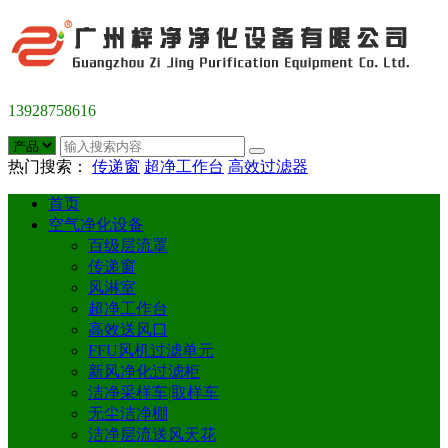
13928758616
热门搜索：
传递窗
超净工作台
高效过滤器
首页
空气净化设备
百级层流罩
传递窗
风淋室
超净工作台
高效送风口
FFU风机过滤单元
新风净化过滤柜
洁净采样车|取样车
无尘洁净棚
洁净层流送风天花