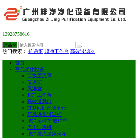
13928758616
热门搜索：
传递窗
超净工作台
高效过滤器
首页
空气净化设备
百级层流罩
传递窗
风淋室
超净工作台
高效送风口
FFU风机过滤单元
新风净化过滤柜
洁净采样车|取样车
无尘洁净棚
洁净层流送风天花