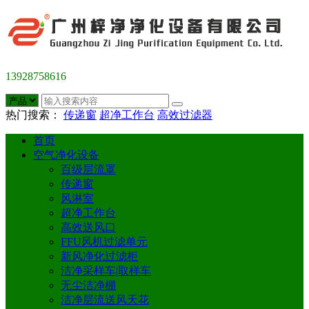
13928758616
热门搜索：
传递窗
超净工作台
高效过滤器
首页
空气净化设备
百级层流罩
传递窗
风淋室
超净工作台
高效送风口
FFU风机过滤单元
新风净化过滤柜
洁净采样车|取样车
无尘洁净棚
洁净层流送风天花