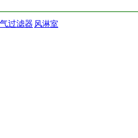
气过滤器
风淋室