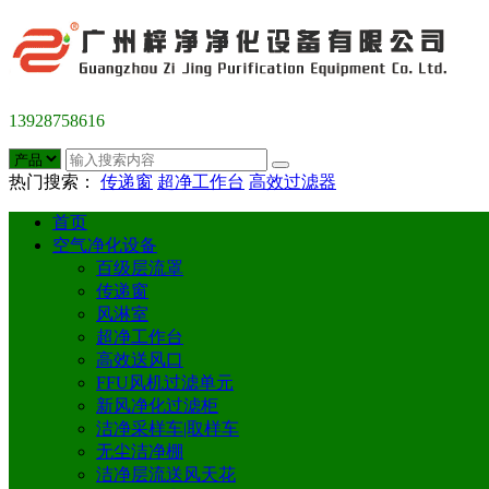
13928758616
热门搜索：
传递窗
超净工作台
高效过滤器
首页
空气净化设备
百级层流罩
传递窗
风淋室
超净工作台
高效送风口
FFU风机过滤单元
新风净化过滤柜
洁净采样车|取样车
无尘洁净棚
洁净层流送风天花