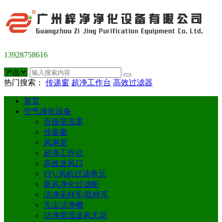
13928758616
热门搜索：
传递窗
超净工作台
高效过滤器
首页
空气净化设备
百级层流罩
传递窗
风淋室
超净工作台
高效送风口
FFU风机过滤单元
新风净化过滤柜
洁净采样车|取样车
无尘洁净棚
洁净层流送风天花