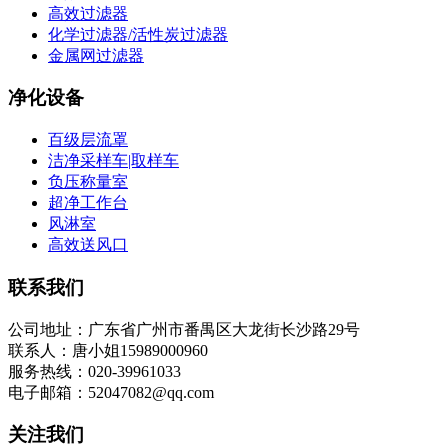
高效过滤器
化学过滤器/活性炭过滤器
金属网过滤器
净化设备
百级层流罩
洁净采样车|取样车
负压称量室
超净工作台
风淋室
高效送风口
联系我们
公司地址：广东省广州市番禺区大龙街长沙路29号
联系人：唐小姐15989000960
服务热线：020-39961033
电子邮箱：52047082@qq.com
关注我们