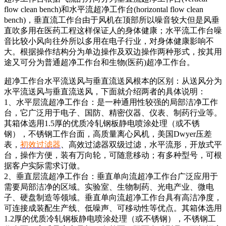
flow clean bench)和水平流超净工作台(horizontal flow clean
bench)，垂直流工作台由于风机在顶部所以噪音较大但是风垂
直吹多用在医药工程这样保证人的身体健康；水平流工作台噪
音比较小风向往外所以多用在电子行业，对身体健康影响不
大。根据操作结构分为单边操作及双边操作两种形式，按其用
途又可分为普通超净工作台和生物(医药)超净工作台。
超净工作台水平流送风与垂直流送风根本的区别：从送风分为
水平流送风与垂直流送风，下面就介绍两者的具体说明：
1、水平层流超净工作台：是一种通用性较强的局部洁净工作
台，它广泛用于电子、国防、精密仪器、仪表、制药行业等。
其箱体选用1.5厚的优质冷轧钢板静电喷涂处理（或不锈
钢），不锈钢工作台面，高质量离心风机，美国Dwyer压差
表，
初效过滤器
、高效过滤器双级过滤，水平流形，开放式平
台，操作方便，装有万向轮，可随意移动；有多种型号，可根
据客户实际需求订做。
2、垂直层流超净工作台：垂直单向流超净工作台广泛应用于
需要局部洁净的区域。实验室、生物制药、光电产业、微电
子、硬盘制造等领域。垂直单向流超净工作台具有高洁净度，
可连接成装配生产线、低噪声、可移动性等优点。其箱体选用
1.2厚的优质冷轧钢板静电喷涂处理（或不锈钢），不锈钢工