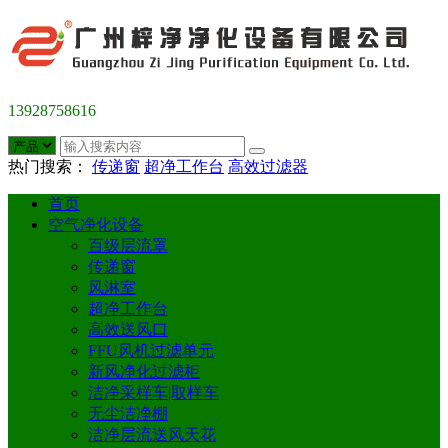
13928758616
热门搜索：
传递窗
超净工作台
高效过滤器
首页
空气净化设备
百级层流罩
传递窗
风淋室
超净工作台
高效送风口
FFU风机过滤单元
新风净化过滤柜
洁净采样车|取样车
无尘洁净棚
洁净层流送风天花