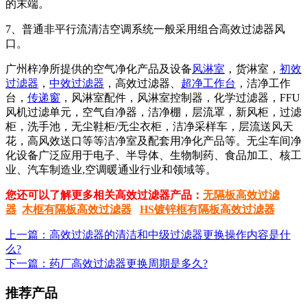
的末端。
7、普通非平行流清洁空调系统一般采用组合高效过滤器风
口。
广州梓净所提供的空气净化产品及设备
风淋室
，货淋室，
初效
过滤器
，
中效过滤器
，高效过滤器、
超净工作台
，洁净工作
台，
传递窗
，风淋室配件，风淋室控制器，化学过滤器，FFU
风机过滤单元，空气自净器，洁净棚，层流罩，新风柜，过滤
柜，洗手池，无尘鞋柜/无尘衣柜，洁净采样车，层流送风天
花，高风效送口等等洁净室及配套用净化产品等。无尘车间净
化设备广泛应用于电子、半导体、生物制药、食品加工、核工
业、汽车制造业,空调暖通业行业和领域等。
您还可以了解更多相关高效过滤器产品：
无隔板高效过滤
器
木框有隔板高效过滤器
HS镀锌框有隔板高效过滤器
上一篇：高效过滤器的清洁和中级过滤器更换操作内容是什
么?
下一篇：药厂高效过滤器更换周期是多久?
推荐产品