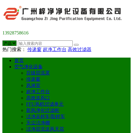
13928758616
热门搜索：
传递窗
超净工作台
高效过滤器
首页
空气净化设备
百级层流罩
传递窗
风淋室
超净工作台
高效送风口
FFU风机过滤单元
新风净化过滤柜
洁净采样车|取样车
无尘洁净棚
洁净层流送风天花