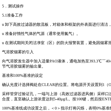
5．测试操作
5.1准备工作
u 卸下高效过滤器的散流板，对箱体和框架的外表面进行清洁
u 准备好惰性气体的气源（通常使用氮气）。
u 在测试期间关闭洁净室（区）的防火报警装置，避免因烟雾
气溶胶烟雾的引入
向气溶胶发生器中加入适量PAO液体，通电加热至393.3℃￣4
节气溶胶烟雾的输出量。
基准和100%基准的设定
确认光度计选择阀处在CLEAR的位置。将电源开关设置到1（O
采样管穿过验证孔，一端与上游（高效过滤器进风侧）采样口连
合度，直至确认上游浓度达到5-40μg/L。按100键，然后按ENT
100%基准线成功设置之后，＜0＞指示灯将闪烁，表明0%基准