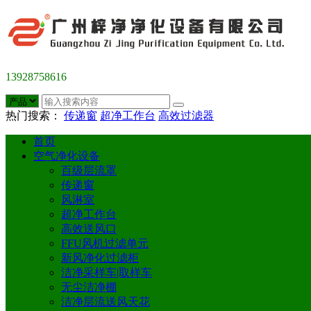
13928758616
热门搜索：
传递窗
超净工作台
高效过滤器
首页
空气净化设备
百级层流罩
传递窗
风淋室
超净工作台
高效送风口
FFU风机过滤单元
新风净化过滤柜
洁净采样车|取样车
无尘洁净棚
洁净层流送风天花