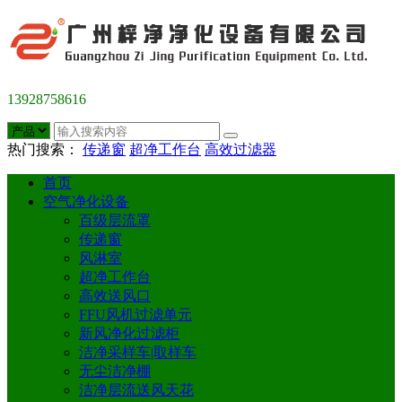
13928758616
热门搜索：
传递窗
超净工作台
高效过滤器
首页
空气净化设备
百级层流罩
传递窗
风淋室
超净工作台
高效送风口
FFU风机过滤单元
新风净化过滤柜
洁净采样车|取样车
无尘洁净棚
洁净层流送风天花