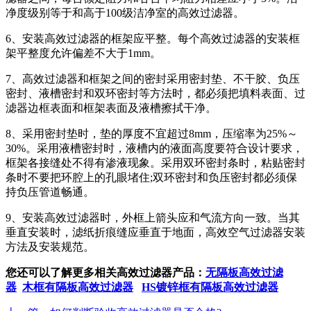
净度级别等于和高于100级洁净室的高效过滤器。
6、安装高效过滤器的框架应平整。每个高效过滤器的安装框
架平整度允许偏差不大于1mm。
7、高效过滤器和框架之间的密封采用密封垫、不干胶、负压
密封、液槽密封和双环密封等方法时，都必须把填料表面、过
滤器边框表面和框架表面及液槽擦拭干净。
8、采用密封垫时，垫的厚度不宜超过8mm，压缩率为25%～
30%。采用液槽密封时，液槽内的液面高度要符合设计要求，
框架各接缝处不得有渗液现象。采用双环密封条时，粘贴密封
条时不要把环腔上的孔眼堵住;双环密封和负压密封都必须保
持负压管道畅通。
9、安装高效过滤器时，外框上箭头应和气流方向一致。当其
垂直安装时，滤纸折痕缝应垂直于地面，高效空气过滤器安装
方法及安装规范。
您还可以了解更多相关高效过滤器产品：
无隔板高效过滤
器
木框有隔板高效过滤器
HS镀锌框有隔板高效过滤器