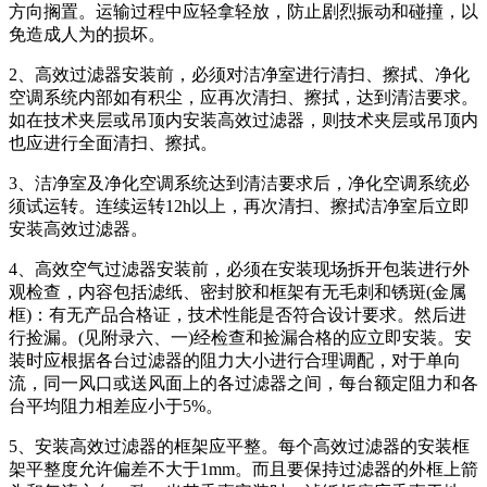
方向搁置。运输过程中应轻拿轻放，防止剧烈振动和碰撞，以
免造成人为的损坏。
2、高效过滤器安装前，必须对洁净室进行清扫、擦拭、净化
空调系统内部如有积尘，应再次清扫、擦拭，达到清洁要求。
如在技术夹层或吊顶内安装高效过滤器，则技术夹层或吊顶内
也应进行全面清扫、擦拭。
3、洁净室及净化空调系统达到清洁要求后，净化空调系统必
须试运转。连续运转12h以上，再次清扫、擦拭洁净室后立即
安装高效过滤器。
4、高效空气过滤器安装前，必须在安装现场拆开包装进行外
观检查，内容包括滤纸、密封胶和框架有无毛刺和锈斑(金属
框)：有无产品合格证，技术性能是否符合设计要求。然后进
行捡漏。(见附录六、一)经检查和捡漏合格的应立即安装。安
装时应根据各台过滤器的阻力大小进行合理调配，对于单向
流，同一风口或送风面上的各过滤器之间，每台额定阻力和各
台平均阻力相差应小于5%。
5、安装高效过滤器的框架应平整。每个高效过滤器的安装框
架平整度允许偏差不大于1mm。而且要保持过滤器的外框上箭