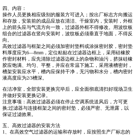
四、内容：
操作人员更换相应级别的服装方可进入；按出厂标志方向搬运
和存放，安装前的成品应放在清洁、干燥室内，安装时，外框
上的箭头应与气流方向一致，过滤器外框不得修改。用波纹板
组合的过滤器在竖向安装时，波纹板必须垂直于地面，不得反
向。
高效过滤器与框架之间必须加密封垫料或涂抹密封胶，密封垫
料厚度应为6—8mm，定位粘贴在过滤器边框上，采用硅橡胶
作密封材料，应先清除过滤器边框上的杂物和油污，挤抹硅橡
胶应饱满、均匀、平整，并应在常温下施工，采用液槽密封，
槽架安装应水平，槽内应保持干净，无污物和水分，槽内密封
液高度应为2/3槽深。
在洁净室，全部安装更换完毕后，应全面彻底清扫好现场卫生
并做好安装更换记录。
注意事项：高效过滤器必须在停止空调系统送风后，方可更
换;过滤器与连接框架之间的密封垫，必须严密、无泄露，以
保证过滤效果。
五、高效过滤器的安装方法
1、在高效空气过滤器的运输和存放时，应按照生产厂标志的