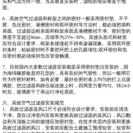
头和气流方向一致。当其垂直安装时，滤纸折痕应垂直于地
面。
6、高效空气过滤器和框架之间的密封一般采用密封垫、不干
胶、负压密封、液槽密封和双环密封等方法时，都必须把填料
表面、过滤器边框表面和框架表面及液槽擦拭干净。密封垫的
厚度不宜超过8mm，压缩率为25%~30%。其接头形式和材质
应符合设计要求，框架各接缝处不得有渗漏现象。采用双环密
封条时，粘贴密封时不要把环腔上的孔眼堵住;双环密封和负
压密封都必须保持负压管道畅通。
7、目前国内大多数过滤器安装都是采用密封垫法安装的，因
为海绵橡胶板是闭孔型的，具有良好的气密性，所以一般用它
作为作密封材料。如有必要，最好在密封条上均匀的打上点玻
璃胶。把过滤器和静压箱连接上时，四周受力要均匀。待24小
时后，玻璃胶干了再运行净化系统。
六、高效空气过滤器安装规范
1、高效过滤器送风口尺寸必须符合设计要求。安装前应清洗
干净。需在洁净室内安装和更换高效过滤器的送风口，风口翻
边和吊顶板之间的接缝应加密封垫。在技术夹层内安装和更换
高效过滤器的风口，安装前应配合土建施工预埋短管，短管和