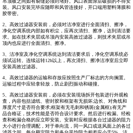
吊顶板之间如有裂缝必须封堵好。风口表面涂层破损的不得安
装。风口安装完毕应随即和风管连接好，开口端用塑料薄膜和
胶带密。
2、高效过滤器安装前，必须对洁净室进行全面清扫、擦净，
净化空调系统内部如有积尘，应再次清扫、擦净，达到清洁要
求。如在技术夹层或吊顶内安装高效过滤器，则技术夹层或吊
顶内也应进行全面清扫、擦净。
3、洁净室及净化空调系统达到清洁要求后，净化空调系统必
须试运转。连续运转12h以上，再次清扫、擦净洁净室后立即
安装高效过滤器。
4、高效过滤器的运输和存放应按照生产厂标志的方向搁置。
运输过程中应轻拿轻放，防止剧烈振动和碰撞。
5、高效过滤器安装前，必须在安装现场拆开包装进行外观检
查，内容包括滤纸、密封胶和框架有无损坏;边长、对角线和
厚度尺寸是否符合要求;框架有无毛刺和锈斑(金属框);有无产
品合格证，技术性能是否符合设计要求。然后进行检漏。经检
查和检漏合格的应立即安装。安装时应根据各台过滤器的阻力
大小进行合理调配，对于单向流，同一风口或送风面上的各过
滤器之间，每台额定阻力和各台平均阻力相差应小于5%。洁