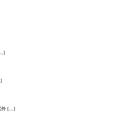
…]
]
 […]