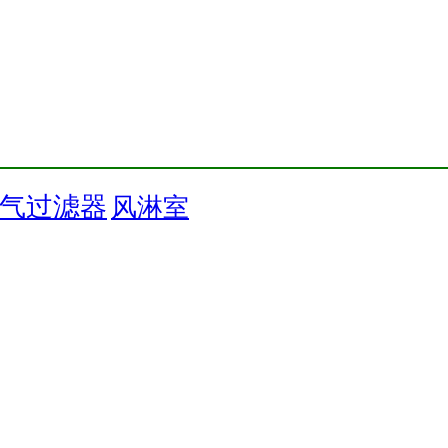
气过滤器
风淋室