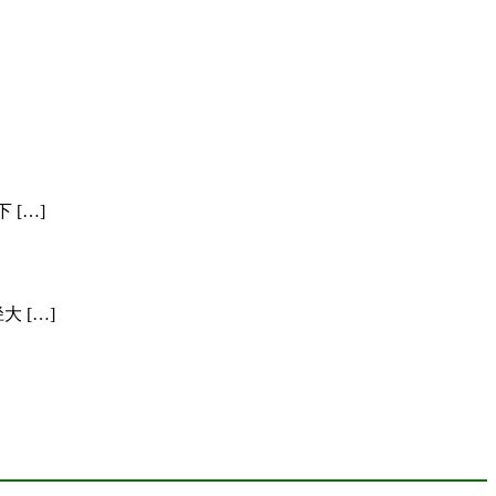
[…]
 […]