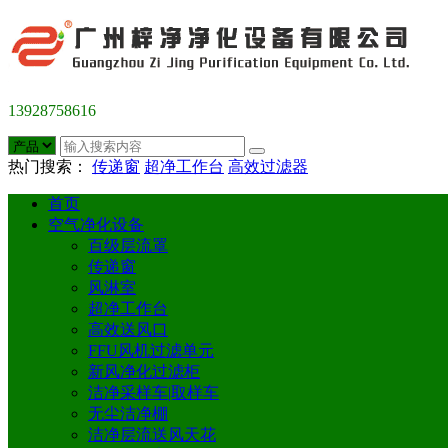
13928758616
热门搜索：
传递窗
超净工作台
高效过滤器
首页
空气净化设备
百级层流罩
传递窗
风淋室
超净工作台
高效送风口
FFU风机过滤单元
新风净化过滤柜
洁净采样车|取样车
无尘洁净棚
洁净层流送风天花