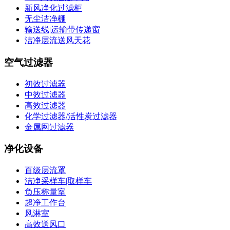
新风净化过滤柜
无尘洁净棚
输送线|运输带传递窗
洁净层流送风天花
空气过滤器
初效过滤器
中效过滤器
高效过滤器
化学过滤器/活性炭过滤器
金属网过滤器
净化设备
百级层流罩
洁净采样车|取样车
负压称量室
超净工作台
风淋室
高效送风口