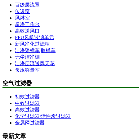
百级层流罩
传递窗
风淋室
超净工作台
高效送风口
FFU风机过滤单元
新风净化过滤柜
洁净采样车|取样车
无尘洁净棚
洁净层流送风天花
负压称量室
空气过滤器
初效过滤器
中效过滤器
高效过滤器
化学过滤器/活性炭过滤器
金属网过滤器
最新文章