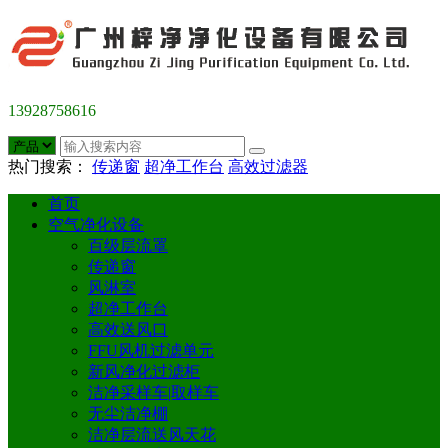
13928758616
热门搜索：
传递窗
超净工作台
高效过滤器
首页
空气净化设备
百级层流罩
传递窗
风淋室
超净工作台
高效送风口
FFU风机过滤单元
新风净化过滤柜
洁净采样车|取样车
无尘洁净棚
洁净层流送风天花