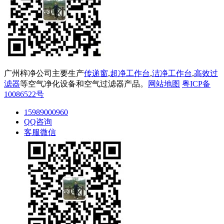
广州梓净公司主要生产
传递窗
,
超净工作台
,
洁净工作台
,
高效过
滤器
等空气净化设备和空气过滤器产品。
网站地图
粤ICP备
10086522号
15989000960
QQ咨询
客服微信