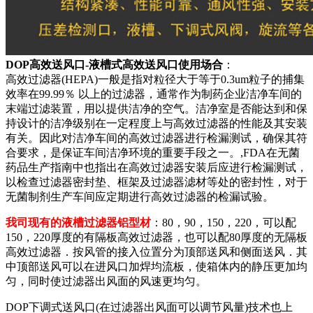
DOP高效送风口-液槽式高效送风口使用场合
：
高效过滤器(HEPA)一般是指对粒径大于等于0.3um粒子的捕集
效率在99.99％ 以上的过滤器，通常作为制药企业洁净车间的
末端过滤装置，用以提供洁净的空气。洁净室是否能达到和保
持设计的洁净级别在一定程度上与高效过滤器的性能及其安装
有关。因此对洁净车间的高效过滤器进行检漏测试，确保其符
合要求，是保证车间洁净环境的重要手段之一。,FDA在无菌
药品生产指南中也指出在高效过滤器安装后应进行检漏测试，
以检查过滤器密封垫、框架及过滤器滤材等处的密封性，对于
无菌制剂生产车间应定期进行高效过滤器的检漏试验。
我司现有的液槽过滤器铝型材
：80，90，150，220，可以配
150，220厚度的有隔板高效过滤器，也可以配80厚度的无隔板
高效过滤器．按风管的接入位置分为顶部送风和侧面送风．其
中顶部送风可以在进风口加焊均流板，使箱体内的静压更加均
匀，同时使过滤器出风面的风速更均匀。
DOP下调式送风口(在过滤器出风面可以调节风量)技术也上