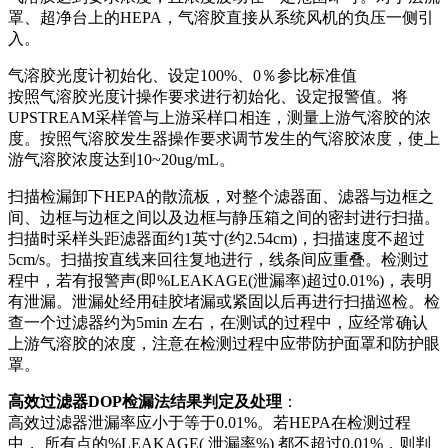
罩、超净台上的HEPA，气溶胶直接从系统风机的负压一侧引
入。
气溶胶光度计初始化、设定100%、0％参比标准值
按照气溶胶光度计操作要求进行初始化、设定报警值。将
UPSTREAM采样管与上游采样口相连，测量上游气溶胶的浓
度。按照气溶胶发生器操作要求调节发生的气溶胶浓度，使上
游气溶胶浓度达到10~20ug/mL。
扫描检漏卸下HEPA的散流板，对整个滤器面、滤器与边框之
间、边框与边框之间以及边框与静压箱之间的密封进行扫描。
扫描时采样头距滤器面约1英寸(约2.54cm)，扫描速度不超过
5cm/s。扫描按直线来回往复地进行，线条间应重叠。检测过
程中，若有报警声(即%LEAKAGE(泄漏率)超过0.01%)，表明
有泄漏。泄漏处经用硅胶堵漏或紧固以后再进行扫描巡检。检
查一个过滤器约为5min 左右，在测试的过程中，应经常确认
上游气溶胶的浓度，注意在检测过程中应带防护面罩和防护眼
罩。
高效过滤器DOP检漏法结果判定及处理
：
高效过滤器泄漏率应小于等于0.01%。若HEPA在检测过程
中， 所有点的%LEAKAGE( 泄漏率%) 都不超过0.01%，则判