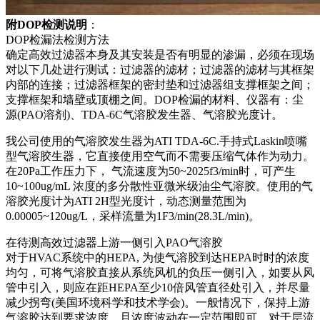
附DOP检测说明
：
DOP检漏法检测方法
确定高效过滤器本身及其安装是否有明显的渗漏，必须在现场
对以下几处进行测试：过滤器的滤材；过滤器的滤材与其框架
内部的连接；过滤器框架的密封垫和过滤器组支撑框架之间；
支撑框架和墙壁或顶棚之间。DOP检漏的材料、仪器有：尘
源(PAO溶剂)、TDA-6C气溶胶发生器、气溶胶光度计。
我公司使用的气溶胶发生器为ATI TDA-6C.手持式Laskin喷嘴
型气溶胶生器，它直接使用空气而不需要压缩气体作为动力。
在20Pa工作压力下， 气流速度为50~2025f3/min时，可产生
10~100ug/mL 浓度的多分散性亚微米级油尘气溶胶。使用的气
溶胶光度计为ATI 2H型光度计，动态测量范围为
0.00005~120ug/L，采样流量为1F3/min(28.3L/min)。
在待测高效过滤器上游一侧引入PAO气溶胶
对于HVAC系统中的HEPA, 为使气溶胶到达HEPA时时的浓度
均匀，可将气溶胶直接从系统风机的负压一侧引入，如要从风
管中引入，则应在距HEPA至少10倍风管直径处引入，并尽量
减少拐弯(美国环境科学和技术学会)。一般情况下，保持上游
气溶胶达到要求浓度，且浓度波动在一定范围即可。对于层流