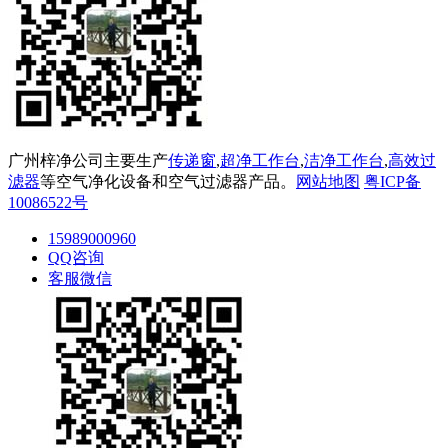
广州梓净公司主要生产
传递窗
,
超净工作台
,
洁净工作台
,
高效过
滤器
等空气净化设备和空气过滤器产品。
网站地图
粤ICP备
10086522号
15989000960
QQ咨询
客服微信