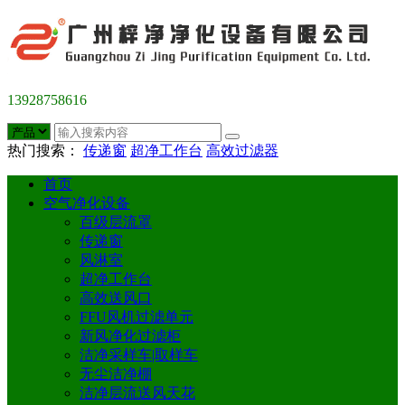
13928758616
热门搜索：
传递窗
超净工作台
高效过滤器
首页
空气净化设备
百级层流罩
传递窗
风淋室
超净工作台
高效送风口
FFU风机过滤单元
新风净化过滤柜
洁净采样车|取样车
无尘洁净棚
洁净层流送风天花