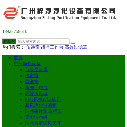
13928758616
热门搜索：
传递窗
超净工作台
高效过滤器
首页
空气净化设备
百级层流罩
传递窗
风淋室
超净工作台
高效送风口
FFU风机过滤单元
新风净化过滤柜
洁净采样车|取样车
无尘洁净棚
洁净层流送风天花