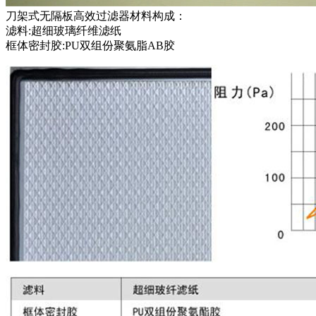
刀架式无隔板高效过滤器材料构成：
滤料:超细玻璃纤维滤纸
框体密封胶:PU双组份聚氨脂AB胶