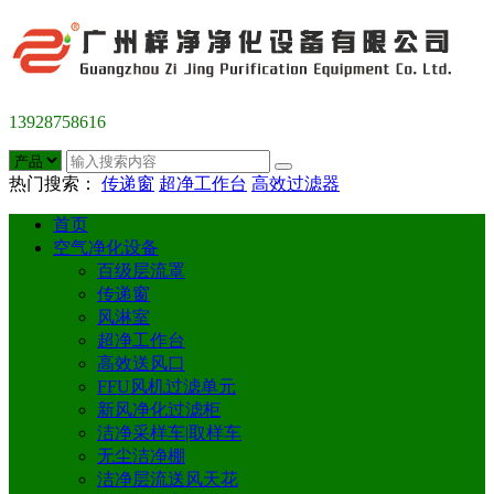
13928758616
热门搜索：
传递窗
超净工作台
高效过滤器
首页
空气净化设备
百级层流罩
传递窗
风淋室
超净工作台
高效送风口
FFU风机过滤单元
新风净化过滤柜
洁净采样车|取样车
无尘洁净棚
洁净层流送风天花