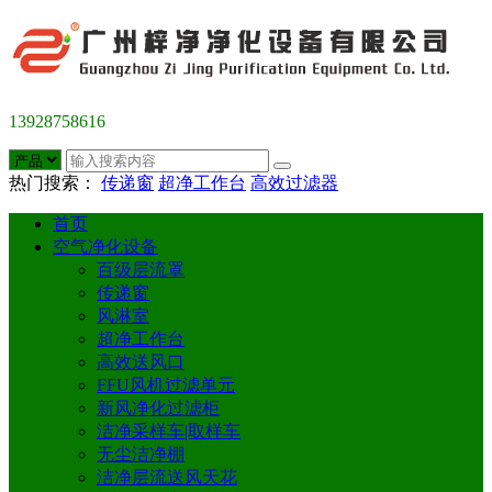
13928758616
热门搜索：
传递窗
超净工作台
高效过滤器
首页
空气净化设备
百级层流罩
传递窗
风淋室
超净工作台
高效送风口
FFU风机过滤单元
新风净化过滤柜
洁净采样车|取样车
无尘洁净棚
洁净层流送风天花