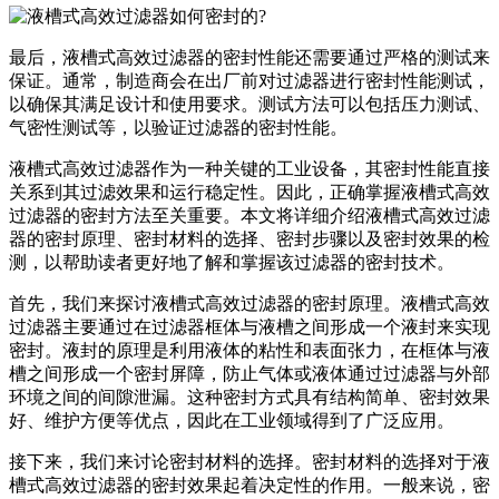
最后，液槽式高效过滤器的密封性能还需要通过严格的测试来
保证。通常，制造商会在出厂前对过滤器进行密封性能测试，
以确保其满足设计和使用要求。测试方法可以包括压力测试、
气密性测试等，以验证过滤器的密封性能。
液槽式高效过滤器作为一种关键的工业设备，其密封性能直接
关系到其过滤效果和运行稳定性。因此，正确掌握液槽式高效
过滤器的密封方法至关重要。本文将详细介绍液槽式高效过滤
器的密封原理、密封材料的选择、密封步骤以及密封效果的检
测，以帮助读者更好地了解和掌握该过滤器的密封技术。
首先，我们来探讨液槽式高效过滤器的密封原理。液槽式高效
过滤器主要通过在过滤器框体与液槽之间形成一个液封来实现
密封。液封的原理是利用液体的粘性和表面张力，在框体与液
槽之间形成一个密封屏障，防止气体或液体通过过滤器与外部
环境之间的间隙泄漏。这种密封方式具有结构简单、密封效果
好、维护方便等优点，因此在工业领域得到了广泛应用。
接下来，我们来讨论密封材料的选择。密封材料的选择对于液
槽式高效过滤器的密封效果起着决定性的作用。一般来说，密