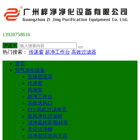
13928758616
热门搜索：
传递窗
超净工作台
高效过滤器
首页
空气净化设备
百级层流罩
传递窗
风淋室
超净工作台
高效送风口
FFU风机过滤单元
新风净化过滤柜
洁净采样车|取样车
无尘洁净棚
洁净层流送风天花