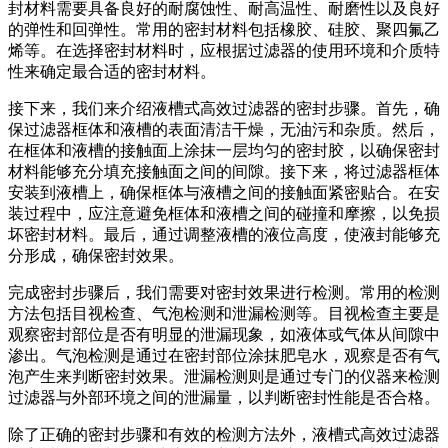
封材料需要具备良好的耐腐蚀性、耐高温性、耐磨性以及良好
的弹性和回弹性。常用的密封材料包括橡胶、硅胶、聚四氟乙
烯等。在选择密封材料时，应根据过滤器的使用环境和介质特
性来确定最合适的密封材料。
接下来，我们来介绍液槽式高效过滤器的密封步骤。首先，确
保过滤器框体和液槽的表面清洁干燥，无油污和杂质。然后，
在框体和液槽的接触面上涂抹一层均匀的密封胶，以确保密封
材料能够充分填充接触面之间的间隙。接下来，将过滤器框体
安装到液槽上，确保框体与液槽之间的接触面紧密贴合。在安
装过程中，应注意避免框体和液槽之间的碰撞和摩擦，以免损
坏密封材料。最后，通过调整液槽的液位高度，使液封能够充
分形成，确保密封效果。
完成密封步骤后，我们需要对密封效果进行检测。常用的检测
方法包括目视检查、气泡检测和泄漏检测等。目视检查主要是
观察密封部位是否有明显的泄漏现象，如液体或气体从间隙中
渗出。气泡检测是通过在密封部位涂抹肥皂水，观察是否有气
泡产生来判断密封效果。泄漏检测则是通过专门的仪器来检测
过滤器与外部环境之间的泄漏量，以判断密封性能是否合格。
除了正确的密封步骤和有效的检测方法外，液槽式高效过滤器