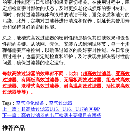
的密封性能还与日常维护和保养密切相关。在使用过程中，应
定期检查密封部位的状态，及时更换老化或损坏的密封材料。
同时，保持过滤器框体和液槽的清洁干燥，避免杂质和油污的
污染。此外，定期对过滤器进行清洗和保养，以延长其使用寿
命和保持良好的密封性能。
总之，液槽式高效过滤器的密封性能是确保其过滤效果和设备
性能的关键。从滤网、壳体、安装方式到测试环节，每一个步
骤都需要严格控制，以确保过滤器的良好密封性能。在日常使
用过程中，也需要定期检查和维护，及时发现并解决密封性能
问题，确保过滤器的稳定运行。
每款高效过滤器的效率都不同，比如（
超高效过滤器
、
亚高效
过滤器
、
有隔板高效过滤器
、
无隔板高效过滤器
、
组合式高效
过滤器
、
液槽式高效过滤器
、
耐高温高效过滤器
、
活性炭高效
过滤器
等等）。
Tags：
空气净化设备
，
空气过滤器
上一篇：超高效过滤器U15、U16、U17的区别?
下一篇：高效过滤器的出厂检测主要项目有哪些
推荐产品