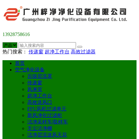
13928758616
热门搜索：
传递窗
超净工作台
高效过滤器
首页
空气净化设备
百级层流罩
传递窗
风淋室
超净工作台
高效送风口
FFU风机过滤单元
新风净化过滤柜
洁净采样车|取样车
无尘洁净棚
洁净层流送风天花