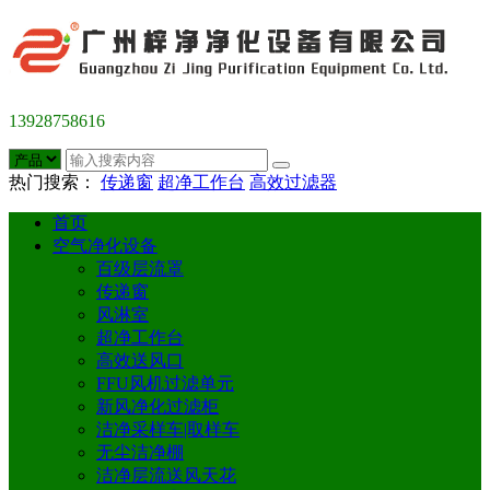
13928758616
热门搜索：
传递窗
超净工作台
高效过滤器
首页
空气净化设备
百级层流罩
传递窗
风淋室
超净工作台
高效送风口
FFU风机过滤单元
新风净化过滤柜
洁净采样车|取样车
无尘洁净棚
洁净层流送风天花