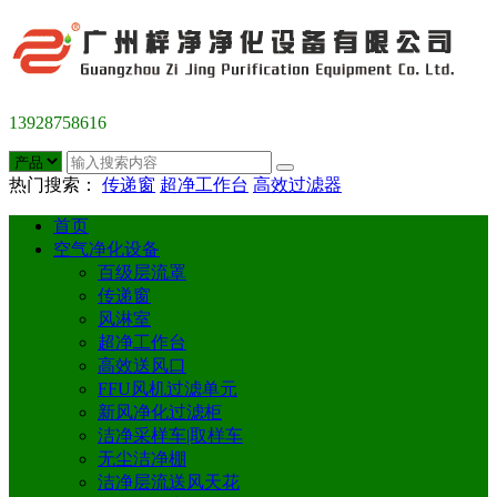
13928758616
热门搜索：
传递窗
超净工作台
高效过滤器
首页
空气净化设备
百级层流罩
传递窗
风淋室
超净工作台
高效送风口
FFU风机过滤单元
新风净化过滤柜
洁净采样车|取样车
无尘洁净棚
洁净层流送风天花