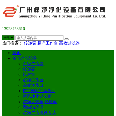
13928758616
热门搜索：
传递窗
超净工作台
高效过滤器
首页
空气净化设备
百级层流罩
传递窗
风淋室
超净工作台
高效送风口
FFU风机过滤单元
新风净化过滤柜
洁净采样车|取样车
无尘洁净棚
洁净层流送风天花