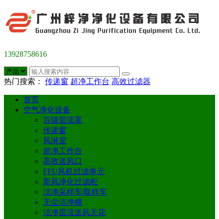
13928758616
热门搜索：
传递窗
超净工作台
高效过滤器
首页
空气净化设备
百级层流罩
传递窗
风淋室
超净工作台
高效送风口
FFU风机过滤单元
新风净化过滤柜
洁净采样车|取样车
无尘洁净棚
洁净层流送风天花