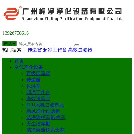
13928758616
热门搜索：
传递窗
超净工作台
高效过滤器
首页
空气净化设备
百级层流罩
传递窗
风淋室
超净工作台
高效送风口
FFU风机过滤单元
新风净化过滤柜
洁净采样车|取样车
无尘洁净棚
洁净层流送风天花