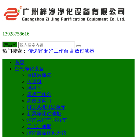
13928758616
热门搜索：
传递窗
超净工作台
高效过滤器
首页
空气净化设备
百级层流罩
传递窗
风淋室
超净工作台
高效送风口
FFU风机过滤单元
新风净化过滤柜
洁净采样车|取样车
无尘洁净棚
洁净层流送风天花