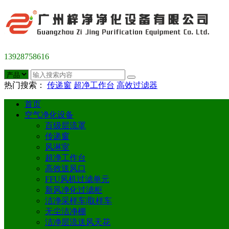
13928758616
热门搜索：
传递窗
超净工作台
高效过滤器
首页
空气净化设备
百级层流罩
传递窗
风淋室
超净工作台
高效送风口
FFU风机过滤单元
新风净化过滤柜
洁净采样车|取样车
无尘洁净棚
洁净层流送风天花