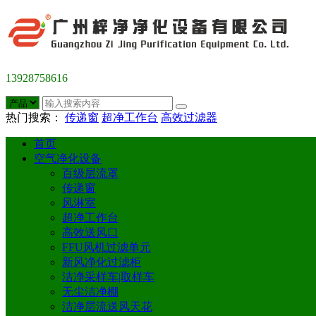
13928758616
热门搜索：
传递窗
超净工作台
高效过滤器
首页
空气净化设备
百级层流罩
传递窗
风淋室
超净工作台
高效送风口
FFU风机过滤单元
新风净化过滤柜
洁净采样车|取样车
无尘洁净棚
洁净层流送风天花