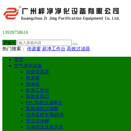
13928758616
热门搜索：
传递窗
超净工作台
高效过滤器
首页
空气净化设备
百级层流罩
传递窗
风淋室
超净工作台
高效送风口
FFU风机过滤单元
新风净化过滤柜
洁净采样车|取样车
无尘洁净棚
洁净层流送风天花