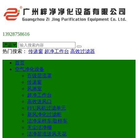
13928758616
热门搜索：
传递窗
超净工作台
高效过滤器
首页
空气净化设备
百级层流罩
传递窗
风淋室
超净工作台
高效送风口
FFU风机过滤单元
新风净化过滤柜
洁净采样车|取样车
无尘洁净棚
洁净层流送风天花