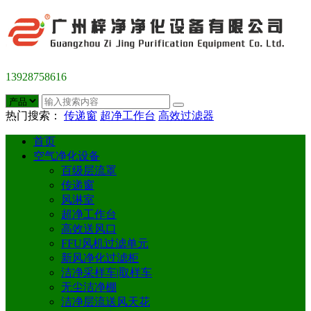
13928758616
热门搜索：
传递窗
超净工作台
高效过滤器
首页
空气净化设备
百级层流罩
传递窗
风淋室
超净工作台
高效送风口
FFU风机过滤单元
新风净化过滤柜
洁净采样车|取样车
无尘洁净棚
洁净层流送风天花