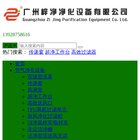
13928758616
热门搜索：
传递窗
超净工作台
高效过滤器
首页
空气净化设备
百级层流罩
传递窗
风淋室
超净工作台
高效送风口
FFU风机过滤单元
新风净化过滤柜
洁净采样车|取样车
无尘洁净棚
洁净层流送风天花