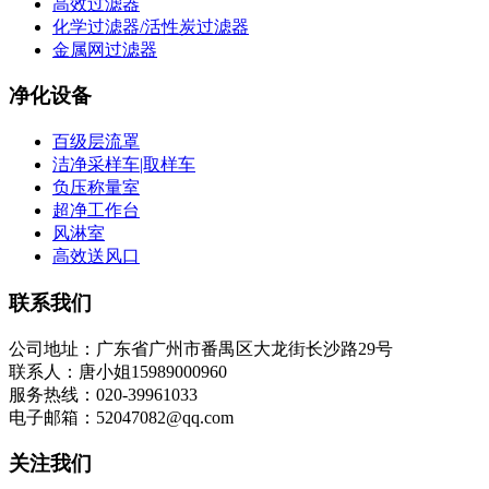
高效过滤器
化学过滤器/活性炭过滤器
金属网过滤器
净化设备
百级层流罩
洁净采样车|取样车
负压称量室
超净工作台
风淋室
高效送风口
联系我们
公司地址：广东省广州市番禺区大龙街长沙路29号
联系人：唐小姐15989000960
服务热线：020-39961033
电子邮箱：52047082@qq.com
关注我们