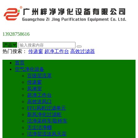
13928758616
热门搜索：
传递窗
超净工作台
高效过滤器
首页
空气净化设备
百级层流罩
传递窗
风淋室
超净工作台
高效送风口
FFU风机过滤单元
新风净化过滤柜
洁净采样车|取样车
无尘洁净棚
洁净层流送风天花