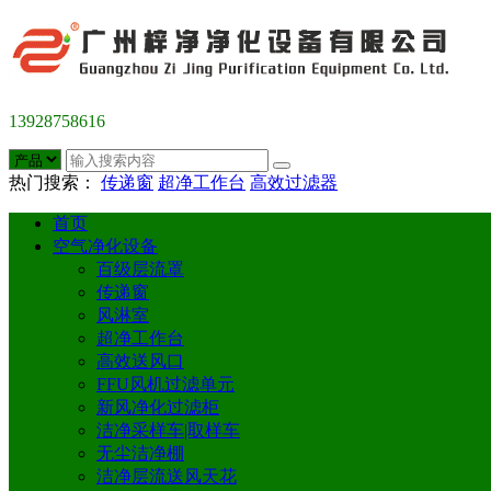
13928758616
热门搜索：
传递窗
超净工作台
高效过滤器
首页
空气净化设备
百级层流罩
传递窗
风淋室
超净工作台
高效送风口
FFU风机过滤单元
新风净化过滤柜
洁净采样车|取样车
无尘洁净棚
洁净层流送风天花