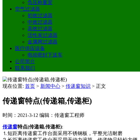
负压称量室
空气过滤器
初效过滤器
中效过滤器
高效过滤器
活性炭过滤器
金属网过滤器
医疗供应设备
电动密封下送车
公司简介
联系我们
现在位置:
首页
>
新闻中心
>
传递窗知识
>
正文
传递窗特点(传递箱,传递柜)
时间：2021-3-12
编辑：传递窗工程师
传递窗
特点(传递箱,传递柜)
:
⒈短距离传递窗工作台面采用不锈钢板，平整光洁耐磨
⒉长距离传递窗工作台面采用无动力滚筒，传递物品轻松方便