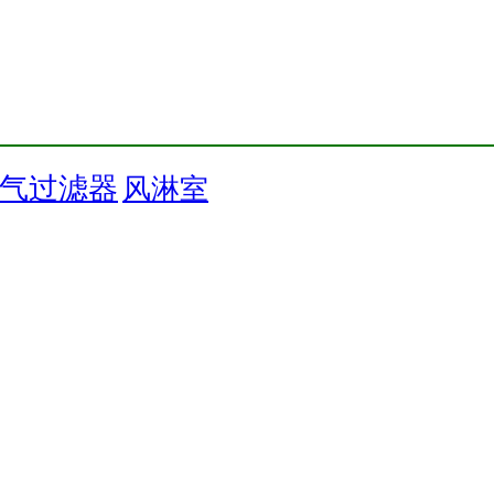
气过滤器
风淋室