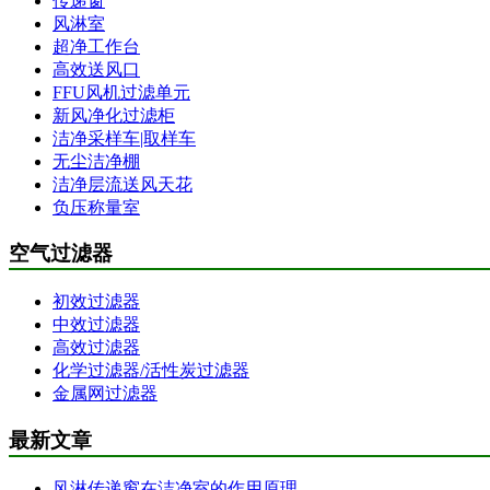
传递窗
风淋室
超净工作台
高效送风口
FFU风机过滤单元
新风净化过滤柜
洁净采样车|取样车
无尘洁净棚
洁净层流送风天花
负压称量室
空气过滤器
初效过滤器
中效过滤器
高效过滤器
化学过滤器/活性炭过滤器
金属网过滤器
最新文章
风淋传递窗在洁净室的作用原理