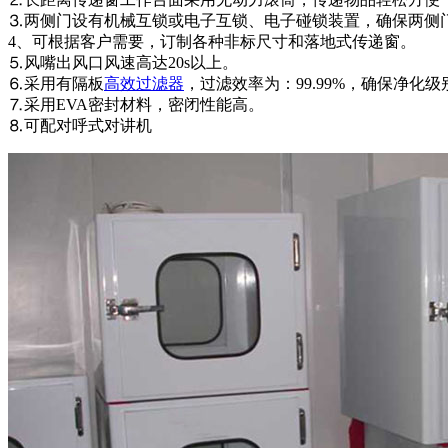
⒊两侧门设有机械互锁或电子互锁、电子碰锁装置，确保两侧
4、可根据客户需要，订制各种非标尺寸和落地式传递窗。
⒌风嘴出风口风速高达20s以上。
⒍采用有隔板
高效过滤器
，过滤效率为：99.99%，确保净化级
⒎采用EVA密封材料，密闭性能高。
⒏可配对呼式对讲机