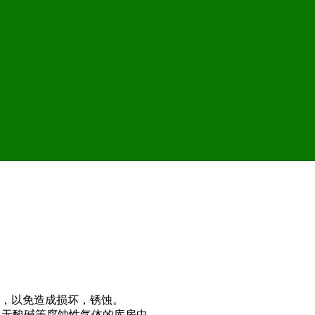
袭，以免造成损坏，锈蚀。
%，无酸碱等腐蚀性气体的库房中。