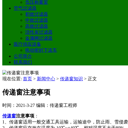
负压称量室
空气过滤器
初效过滤器
中效过滤器
高效过滤器
活性炭过滤器
金属网过滤器
医疗供应设备
电动密封下送车
公司简介
联系我们
现在位置:
首页
>
新闻中心
>
传递窗知识
>
正文
传递窗注意事项
时间：2021-3-27
编辑：传递窗工程师
传递窗
注意事项
：
1、传递窗适用一般交通工具运输，运输途中，防止雨、雪侵
2、传递窗应存放在温度为-10℃~+40℃，相对湿度不大于80