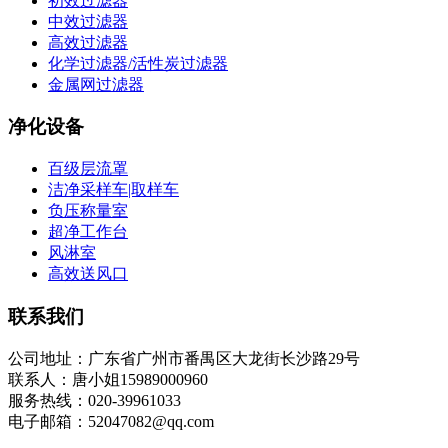
初效过滤器
中效过滤器
高效过滤器
化学过滤器/活性炭过滤器
金属网过滤器
净化设备
百级层流罩
洁净采样车|取样车
负压称量室
超净工作台
风淋室
高效送风口
联系我们
公司地址：广东省广州市番禺区大龙街长沙路29号
联系人：唐小姐15989000960
服务热线：020-39961033
电子邮箱：52047082@qq.com