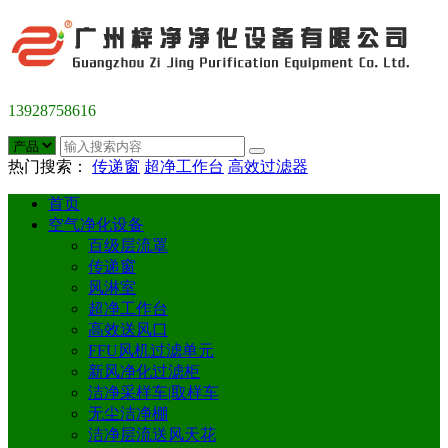
13928758616
热门搜索：
传递窗
超净工作台
高效过滤器
首页
空气净化设备
百级层流罩
传递窗
风淋室
超净工作台
高效送风口
FFU风机过滤单元
新风净化过滤柜
洁净采样车|取样车
无尘洁净棚
洁净层流送风天花