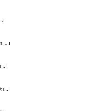
…]
[…]
…]
[…]