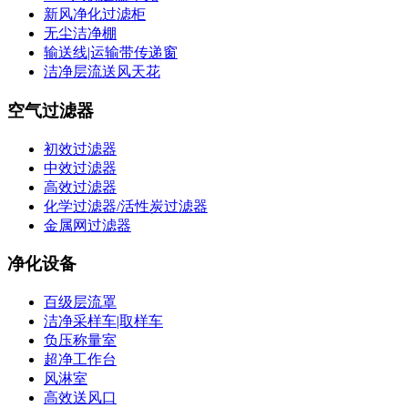
新风净化过滤柜
无尘洁净棚
输送线|运输带传递窗
洁净层流送风天花
空气过滤器
初效过滤器
中效过滤器
高效过滤器
化学过滤器/活性炭过滤器
金属网过滤器
净化设备
百级层流罩
洁净采样车|取样车
负压称量室
超净工作台
风淋室
高效送风口