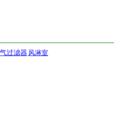
气过滤器
风淋室