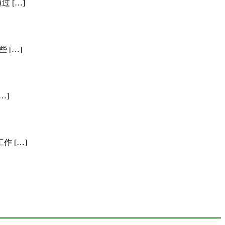
 […]
[…]
…]
 […]