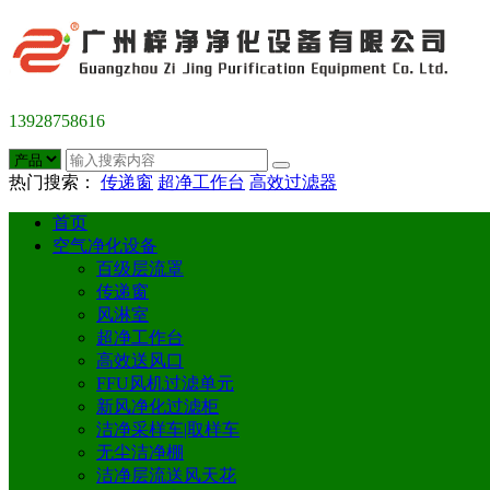
13928758616
热门搜索：
传递窗
超净工作台
高效过滤器
首页
空气净化设备
百级层流罩
传递窗
风淋室
超净工作台
高效送风口
FFU风机过滤单元
新风净化过滤柜
洁净采样车|取样车
无尘洁净棚
洁净层流送风天花