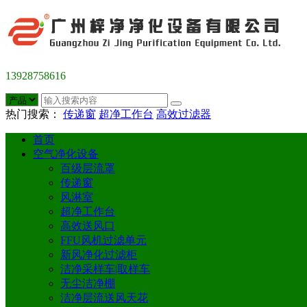
13928758616
热门搜索：
传递窗
超净工作台
高效过滤器
首页
空气净化设备
百级层流罩
传递窗
风淋室
超净工作台
高效送风口
FFU风机过滤单元
新风净化过滤柜
洁净采样车|取样车
无尘洁净棚
洁净层流送风天花