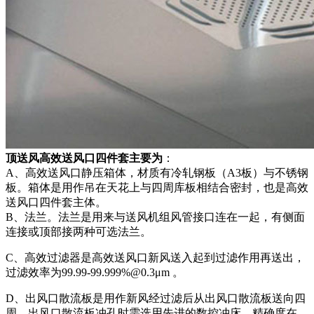
顶送风高效送风口四件套主要为
：
A、高效送风口静压箱体，材质有冷轧钢板（A3板）与不锈钢
板。箱体是用作吊在天花上与四周库板相结合密封，也是高效
送风口四件套主体。
B、法兰。法兰是用来与送风机组风管接口连在一起，有侧面
连接或顶部接两种可选法兰。
C、高效过滤器是高效送风口新风送入起到过滤作用再送出，
过滤效率为99.99-99.999%@0.3μm 。
D、出风口散流板是用作新风经过滤后从出风口散流板送向四
周，出风口散流板冲孔时需选用先进的数控冲床，精确度在