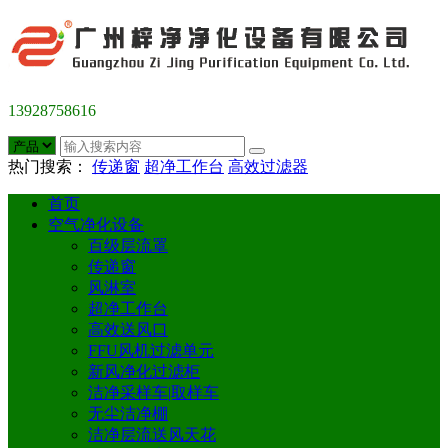
13928758616
热门搜索：
传递窗
超净工作台
高效过滤器
首页
空气净化设备
百级层流罩
传递窗
风淋室
超净工作台
高效送风口
FFU风机过滤单元
新风净化过滤柜
洁净采样车|取样车
无尘洁净棚
洁净层流送风天花