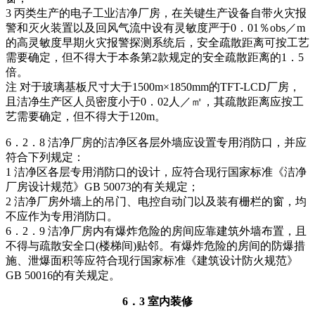
3 丙类生产的电子工业洁净厂房，在关键生产设备自带火灾报
警和灭火装置以及回风气流中设有灵敏度严于0．01％obs／m
的高灵敏度早期火灾报警探测系统后，安全疏散距离可按工艺
需要确定，但不得大于本条第2款规定的安全疏散距离的1．5
倍。
注 对于玻璃基板尺寸大于1500m×1850mm的TFT-LCD厂房，
且洁净生产区人员密度小于0．02人／㎡，其疏散距离应按工
艺需要确定，但不得大于120m。
6．2．8 洁净厂房的洁净区各层外墙应设置专用消防口，并应
符合下列规定：
1 洁净区各层专用消防口的设计，应符合现行国家标准《洁净
厂房设计规范》GB 50073的有关规定；
2 洁净厂房外墙上的吊门、电控自动门以及装有栅栏的窗，均
不应作为专用消防口。
6．2．9 洁净厂房内有爆炸危险的房间应靠建筑外墙布置，且
不得与疏散安全口(楼梯间)贴邻。有爆炸危险的房间的防爆措
施、泄爆面积等应符合现行国家标准《建筑设计防火规范》
GB 50016的有关规定。
6．3 室内装修