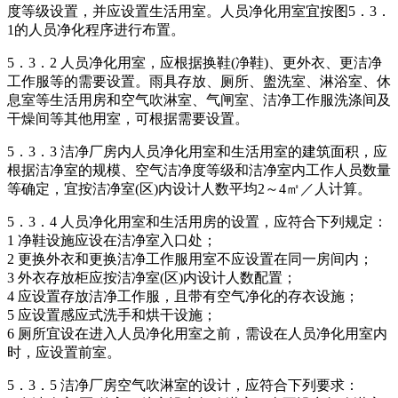
度等级设置，并应设置生活用室。人员净化用室宜按图5．3．
1的人员净化程序进行布置。
5．3．2 人员净化用室，应根据换鞋(净鞋)、更外衣、更洁净
工作服等的需要设置。雨具存放、厕所、盥洗室、淋浴室、休
息室等生活用房和空气吹淋室、气闸室、洁净工作服洗涤间及
干燥间等其他用室，可根据需要设置。
5．3．3 洁净厂房内人员净化用室和生活用室的建筑面积，应
根据洁净室的规模、空气洁净度等级和洁净室内工作人员数量
等确定，宜按洁净室(区)内设计人数平均2～4㎡／人计算。
5．3．4 人员净化用室和生活用房的设置，应符合下列规定：
1 净鞋设施应设在洁净室入口处；
2 更换外衣和更换洁净工作服用室不应设置在同一房间内；
3 外衣存放柜应按洁净室(区)内设计人数配置；
4 应设置存放洁净工作服，且带有空气净化的存衣设施；
5 应设置感应式洗手和烘干设施；
6 厕所宜设在进入人员净化用室之前，需设在人员净化用室内
时，应设置前室。
5．3．5 洁净厂房空气吹淋室的设计，应符合下列要求：