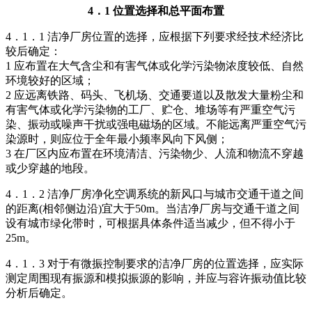
4．1 位置选择和总平面布置
4．1．1 洁净厂房位置的选择，应根据下列要求经技术经济比
较后确定：
1 应布置在大气含尘和有害气体或化学污染物浓度较低、自然
环境较好的区域；
2 应远离铁路、码头、飞机场、交通要道以及散发大量粉尘和
有害气体或化学污染物的工厂、贮仓、堆场等有严重空气污
染、振动或噪声干扰或强电磁场的区域。不能远离严重空气污
染源时，则应位于全年最小频率风向下风侧；
3 在厂区内应布置在环境清洁、污染物少、人流和物流不穿越
或少穿越的地段。
4．1．2 洁净厂房净化空调系统的新风口与城市交通干道之间
的距离(相邻侧边沿)宜大于50m。当洁净厂房与交通干道之间
设有城市绿化带时，可根据具体条件适当减少，但不得小于
25m。
4．1．3 对于有微振控制要求的洁净厂房的位置选择，应实际
测定周围现有振源和模拟振源的影响，并应与容许振动值比较
分析后确定。