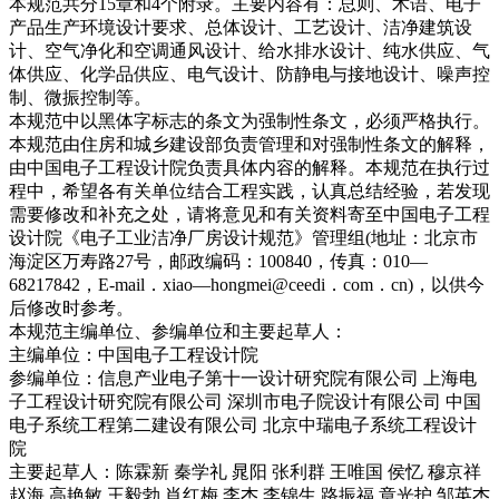
本规范共分15章和4个附录。主要内容有：总则、术语、电子
产品生产环境设计要求、总体设计、工艺设计、洁净建筑设
计、空气净化和空调通风设计、给水排水设计、纯水供应、气
体供应、化学品供应、电气设计、防静电与接地设计、噪声控
制、微振控制等。
本规范中以黑体字标志的条文为强制性条文，必须严格执行。
本规范由住房和城乡建设部负责管理和对强制性条文的解释，
由中国电子工程设计院负责具体内容的解释。本规范在执行过
程中，希望各有关单位结合工程实践，认真总结经验，若发现
需要修改和补充之处，请将意见和有关资料寄至中国电子工程
设计院《电子工业洁净厂房设计规范》管理组(地址：北京市
海淀区万寿路27号，邮政编码：100840，传真：010—
68217842，E-mail．xiao—hongmei@ceedi．com．cn)，以供今
后修改时参考。
本规范主编单位、参编单位和主要起草人：
主编单位：中国电子工程设计院
参编单位：信息产业电子第十一设计研究院有限公司 上海电
子工程设计研究院有限公司 深圳市电子院设计有限公司 中国
电子系统工程第二建设有限公司 北京中瑞电子系统工程设计
院
主要起草人：陈霖新 秦学礼 晁阳 张利群 王唯国 侯忆 穆京祥
赵海 高艳敏 王毅勃 肖红梅 李杰 李锦生 路振福 章光护 邹英杰