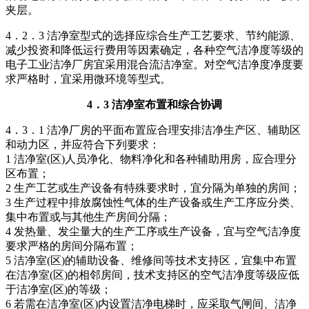
夹层。
4．2．3 洁净室型式的选择应综合生产工艺要求、节约能源、
减少投资和降低运行费用等因素确定，各种空气洁净度等级的
电子工业洁净厂房宜采用混合流洁净室。对空气洁净度净度要
求严格时，宜采用微环境等型式。
4．3 洁净室布置和综合协调
4．3．1 洁净厂房的平面布置应合理安排洁净生产区、辅助区
和动力区，并应符合下列要求：
1 洁净室(区)人员净化、物料净化和各种辅助用房，应合理分
区布置；
2 生产工艺或生产设备有特殊要求时，宜分隔为单独的房间；
3 生产过程中排放腐蚀性气体的生产设备或生产工序应分类、
集中布置或与其他生产房间分隔；
4 发热量、发尘量大的生产工序或生产设备，宜与空气洁净度
要求严格的房间分隔布置；
5 洁净室(区)的辅助设备、维修间等技术支持区，宜集中布置
在洁净室(区)的相邻房间，技术支持区的空气洁净度等级应低
于洁净室(区)的等级；
6 若需在洁净室(区)内设置洁净电梯时，应采取气闸间、洁净