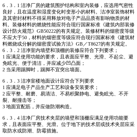
6．3．1 洁净厂房的建筑围护结构和室内装修，应选用气密性
良好，且在温度和湿度变化时变形小的材料。洁净室装饰材料
及其密封材料不得采用释放对电子产品品质有影响物质的材
料。装修材料的燃烧性能应符合现行国家标准《建筑内部装修
设计防火规范》GB50222的有关规定。装修材料的烟密度等级
不应大于50，材料的烟密度等级应符合现行国家标准《建筑材
料燃烧或分解的烟密度试验方法》GB／T8627的有关规定。
6．3．2 洁净室内墙壁和顶棚的装修应符合下列要求；
1 应满足使用功能的要求，且表面应平整、光滑、不起尘、避
免眩光、便于清洁，并应减少凹凸面；
2 当采用踢脚时，踢脚不宜突出墙面。
6．3．3 洁净室楼地面设计应符合下列要求
1 应满足电子产品生产工艺和设备安装要求；
2 应平整、耐磨、易清洁、不易积聚静电、避免眩光、不开
裂、耐撞击等；
3 地面宜配筋，并应做防潮构造。
6．3．4 洁净厂房技术夹层的墙壁和顶栅应满足使用功能要
求，且表面应平整、光滑。位于地下的技术层或技术夹层应采
取防水或防潮、防霉措施。