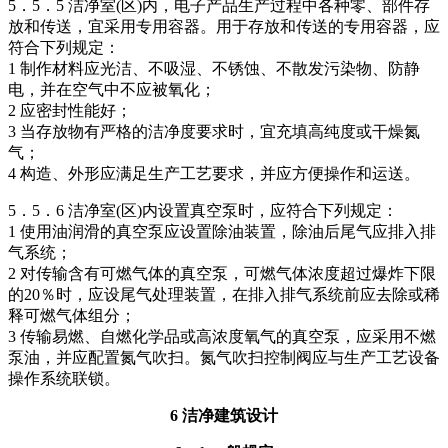
5．5．5 洁净室(区)内，电子产品生产过程中各种零、部件存
放和传送，宜采用专用容器。用于存放和传送的专用容器，应
符合下列规定：
1 制作材料应光洁、不吸湿、不锈蚀、不散发污染物、防静
电，并在空气中不应被氧化；
2 应密封性能好；
3 当存放物有严格的洁净度要求时，宜充填高纯度或干燥氮
气；
4 构造、外形应满足生产工艺要求，并应方便操作和运送。
5．5．6 洁净室(区)内设置真空泵时，应符合下列规定：
1 使用油润滑的真空泵应设置除油装置，除油后尾气应排入排
气系统；
2 对传输含有可燃气体的真空泵，可燃气体浓度超过爆炸下限
的20％时，应设尾气处理装置，在排入排气系统前应去除或稀
释可燃气体组分；
3 传输易燃、自燃化学品或高浓度氧气的真空泵，应采用不燃
泵油，并应配置氮气吹扫。氮气吹扫控制阀应与生产工艺设备
操作系统联锁。
6 洁净建筑设计