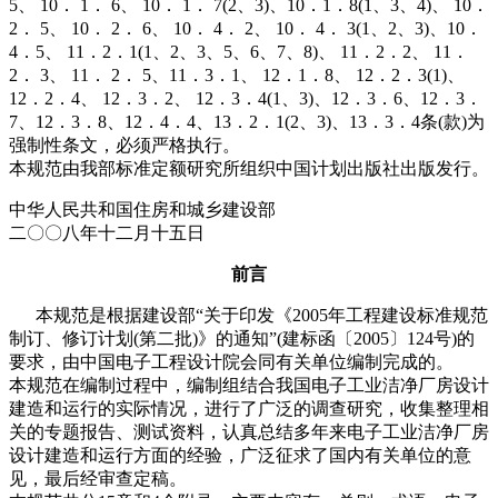
5、 10． 1． 6、 10． 1． 7(2、3)、10．1．8(1、3、4)、 10．
2． 5、 10． 2． 6、 10． 4． 2、 10． 4． 3(1、2、3)、10．
4．5、 11．2．1(1、2、3、5、6、7、8)、 11．2．2、 11．
2． 3、 11． 2． 5、11．3．1、 12．1．8、 12．2．3(1)、
12．2．4、 12．3．2、 12．3．4(1、3)、12．3．6、12．3．
7、12．3．8、12．4．4、13．2．1(2、3)、13．3．4条(款)为
强制性条文，必须严格执行。
本规范由我部标准定额研究所组织中国计划出版社出版发行。
中华人民共和国住房和城乡建设部
二〇〇八年十二月十五日
前言
本规范是根据建设部“关于印发《2005年工程建设标准规范
制订、修订计划(第二批)》的通知”(建标函〔2005〕124号)的
要求，由中国电子工程设计院会同有关单位编制完成的。
本规范在编制过程中，编制组结合我国电子工业洁净厂房设计
建造和运行的实际情况，进行了广泛的调查研究，收集整理相
关的专题报告、测试资料，认真总结多年来电子工业洁净厂房
设计建造和运行方面的经验，广泛征求了国内有关单位的意
见，最后经审查定稿。