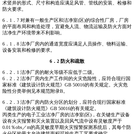
术竖井的形式、尺寸和构造应满足风管、管线的安装、检修和
防火要求。
6．1．7 对兼有一般生产区和洁净室(区)的综合性厂房，厂房
的平面布局和构造处理，宜避免人流、物流运输及防火方面对
洁净生产环境带来不利影响。
6．1．8 洁净厂房内的通道宽度应满足人员操作、物料运输、
设备安装和检修的要求。
6．2 防火和疏散
6．2．1 洁净厂房的耐火等级不应低于二级。
6．2．2 洁净厂房内生产工作间的火灾危险性，应符合现行国
家标准《建筑设计防火规范》GB 50016的有关规定。火灾危
险性分类举例见本规范附录B。
6．2．3 洁净厂房内防火分区的划分，应符合现行国家标准
《建筑设计防火规范》GB 50016的有关规定。
丙类生产的电子工业洁净厂房的洁净室(区)，在关键生产设备
设有火灾报警和灭火装置以及回风气流中设有灵敏度严于
0.01％obs／m的高灵敏度早期火灾报警探测系统后，其每个防
火分区的最大允许建筑面积可按生产工艺要求确定。