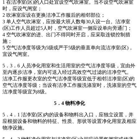
1 在洁净室(区)的入口处宜设空气吹淋室。当不设空气吹淋室
时，应设气闸室；
2 吹淋室应设在更换洁净工作服后的相邻部位；
3 单人空气吹淋室，应按最大班人数每30人设一台。洁净室
(区)工作人员超过5人时，空气吹淋室一侧应设单向旁通门；
4 空气吹淋室的进、出门不得同时开启，应采取连锁控制措
施；
5 空气洁净度等级为5级或严于5级的垂直单向流洁净室(区)，
宜设气闸室。
5．3．6 人员净化用室和生活用室的空气洁净度等级，宜由外
至内逐步洁净，室内可送入经过高效空气过滤的洁净空气。
洁净工作服更衣室的空气洁净度等级宜低于相邻洁净室(区)的
空气洁净度等级；当设有洁净工作服洗涤室时，洗涤室的空气
洁净度等级宜为8级。
5．4 物料净化
5．4．1 洁净室(区)内的设备和物料出入口，应独立设置，并
应根据设备和物料的特征、性质、形状等设置净化用室及相应
物净设施。