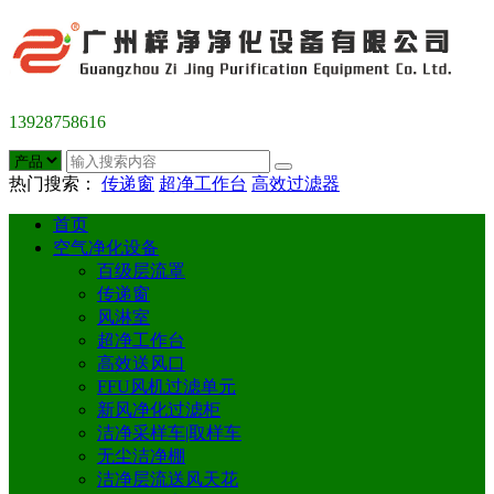
13928758616
热门搜索：
传递窗
超净工作台
高效过滤器
首页
空气净化设备
百级层流罩
传递窗
风淋室
超净工作台
高效送风口
FFU风机过滤单元
新风净化过滤柜
洁净采样车|取样车
无尘洁净棚
洁净层流送风天花