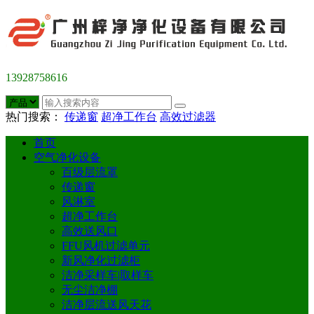
13928758616
热门搜索：
传递窗
超净工作台
高效过滤器
首页
空气净化设备
百级层流罩
传递窗
风淋室
超净工作台
高效送风口
FFU风机过滤单元
新风净化过滤柜
洁净采样车|取样车
无尘洁净棚
洁净层流送风天花