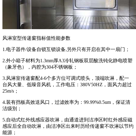
风淋室型传递窗指标值性能参数
1.电子器件/设备自锁互锁设备,另外只有开启在其中一扇门；
2.外小箱子材料为1.3mm厚A3冷轧钢板双层酸洗钝化静电喷塑
（象牙色），内腔为304不锈钢板；
3.风淋室传递窗配4-6个多方位可调式喷头，顶端吹淋，配一
台风大量、低噪音风机，工作电压：380V50HZ，面风力超过
25m/s；
4.装有挡板高效送风口，过滤效率为：99.99%0.5um，保证清
洁级別；
5.自动式红外线感应器吹淋，由通道进到洁净区时红外感应磁
感应后全自动吹淋，由洁净区出来时历经传递窗不吹淋以节约
能源；