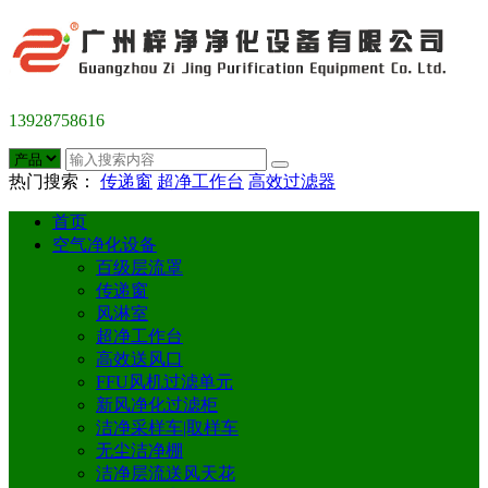
13928758616
热门搜索：
传递窗
超净工作台
高效过滤器
首页
空气净化设备
百级层流罩
传递窗
风淋室
超净工作台
高效送风口
FFU风机过滤单元
新风净化过滤柜
洁净采样车|取样车
无尘洁净棚
洁净层流送风天花