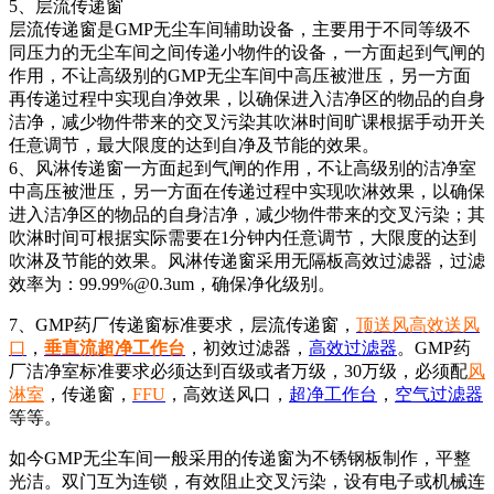
5、层流传递窗
层流传递窗是GMP无尘车间辅助设备，主要用于不同等级不
同压力的无尘车间之间传递小物件的设备，一方面起到气闸的
作用，不让高级别的GMP无尘车间中高压被泄压，另一方面
再传递过程中实现自净效果，以确保进入洁净区的物品的自身
洁净，减少物件带来的交叉污染其吹淋时间旷课根据手动开关
任意调节，最大限度的达到自净及节能的效果。
6、风淋传递窗一方面起到气闸的作用，不让高级别的洁净室
中高压被泄压，另一方面在传递过程中实现吹淋效果，以确保
进入洁净区的物品的自身洁净，减少物件带来的交叉污染；其
吹淋时间可根据实际需要在1分钟内任意调节，大限度的达到
吹淋及节能的效果。风淋传递窗采用无隔板高效过滤器，过滤
效率为：99.99%@0.3um，确保净化级别。
7、GMP药厂传递窗标准要求，层流传递窗，
顶送风高效送风
口
，
垂直流超净工作台
，初效过滤器，
高效过滤器
。GMP药
厂洁净室标准要求必须达到百级或者万级，30万级，必须配
风
淋室
，传递窗，
FFU
，高效送风口，
超净工作台
，
空气过滤器
等等。
如今GMP无尘车间一般采用的传递窗为不锈钢板制作，平整
光洁。双门互为连锁，有效阻止交叉污染，设有电子或机械连