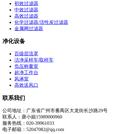
初效过滤器
中效过滤器
高效过滤器
化学过滤器/活性炭过滤器
金属网过滤器
净化设备
百级层流罩
洁净采样车|取样车
负压称量室
超净工作台
风淋室
高效送风口
联系我们
公司地址：广东省广州市番禺区大龙街长沙路29号
联系人：唐小姐15989000960
服务热线：020-39961033
电子邮箱：52047082@qq.com