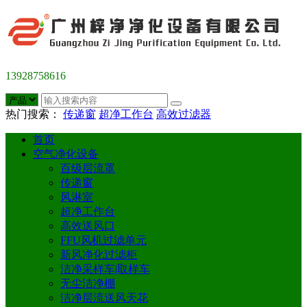
13928758616
热门搜索：
传递窗
超净工作台
高效过滤器
首页
空气净化设备
百级层流罩
传递窗
风淋室
超净工作台
高效送风口
FFU风机过滤单元
新风净化过滤柜
洁净采样车|取样车
无尘洁净棚
洁净层流送风天花