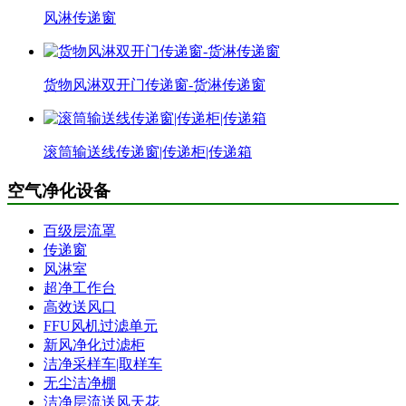
风淋传递窗
货物风淋双开门传递窗-货淋传递窗
滚筒输送线传递窗|传递柜|传递箱
空气净化设备
百级层流罩
传递窗
风淋室
超净工作台
高效送风口
FFU风机过滤单元
新风净化过滤柜
洁净采样车|取样车
无尘洁净棚
洁净层流送风天花